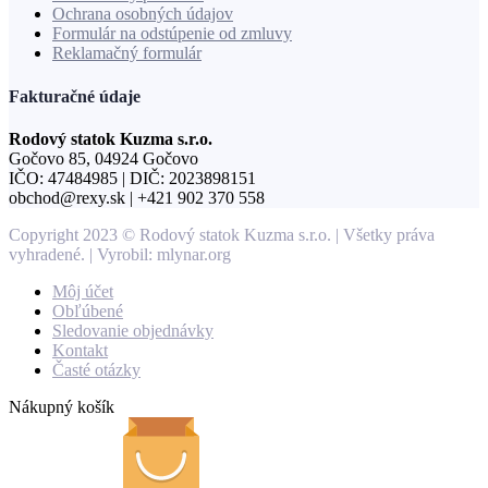
Ochrana osobných údajov
Formulár na odstúpenie od zmluvy
Reklamačný formulár
Fakturačné údaje
Rodový statok Kuzma s.r.o.
Gočovo 85, 04924 Gočovo
IČO: 47484985 | DIČ: 2023898151
obchod@rexy.sk | +421 902 370 558
Copyright 2023 © Rodový statok Kuzma s.r.o. | Všetky práva
vyhradené. | Vyrobil: mlynar.org
Môj účet
Obľúbené
Sledovanie objednávky
Kontakt
Časté otázky
Nákupný košík