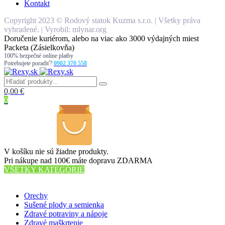
Kontakt
Copyright 2023 © Rodový statok Kuzma s.r.o. | Všetky práva
vyhradené. | Vyrobil: mlynar.org
Doručenie kuriérom, alebo na viac ako 3000 výdajných miest
Packeta (Zásielkovňa)
100% bezpečné online platby
Potrebujete poradiť?
0902 370 558
0,00
€
0
V košíku nie sú žiadne produkty.
Pri nákupe nad 100€ máte dopravu ZDARMA
VŠETKY KATEGÓRIE
56 PRODUKTOV
Orechy
Sušené plody a semienka
Zdravé potraviny a nápoje
Zdravé maškrtenie