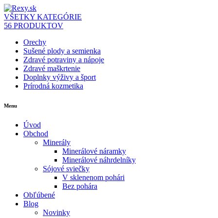
VŠETKY KATEGÓRIE
56 PRODUKTOV
Orechy
Sušené plody a semienka
Zdravé potraviny a nápoje
Zdravé maškrtenie
Doplnky výživy a šport
Prírodná kozmetika
Menu
Úvod
Obchod
Minerály
Minerálové náramky
Minerálové náhrdelníky
Sójové sviečky
V sklenenom pohári
Bez pohára
Obľúbené
Blog
Novinky