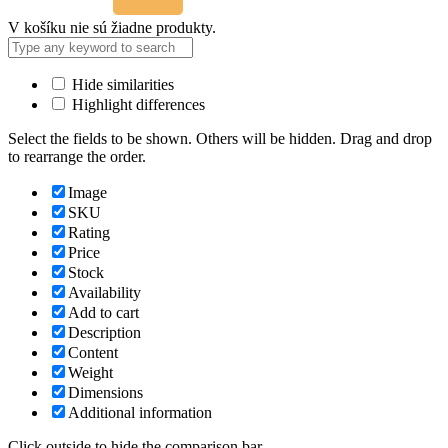
V košíku nie sú žiadne produkty.
Hide similarities
Highlight differences
Select the fields to be shown. Others will be hidden. Drag and drop
to rearrange the order.
Image
SKU
Rating
Price
Stock
Availability
Add to cart
Description
Content
Weight
Dimensions
Additional information
Click outside to hide the comparison bar