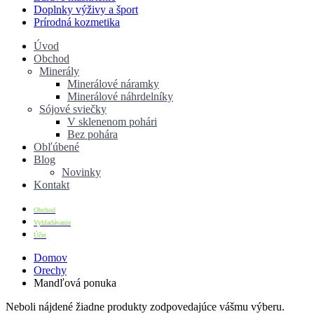
Doplnky výživy a šport
Prírodná kozmetika
Úvod
Obchod
Minerály
Minerálové náramky
Minerálové náhrdelníky
Sójové sviečky
V sklenenom pohári
Bez pohára
Obľúbené
Blog
Novinky
Kontakt
Obchod
Vyhladávanie
Účet
Domov
Orechy
Mandľová ponuka
Neboli nájdené žiadne produkty zodpovedajúce vášmu výberu.