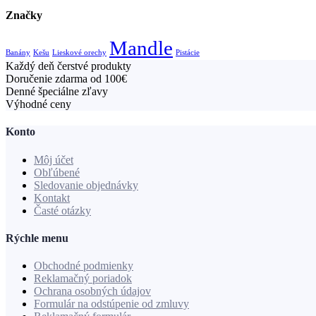
Značky
Mandle
Banány
Kešu
Lieskové orechy
Pistácie
Každý deň čerstvé produkty
Doručenie zdarma od 100€
Denné špeciálne zľavy
Výhodné ceny
Konto
Môj účet
Obľúbené
Sledovanie objednávky
Kontakt
Časté otázky
Rýchle menu
Obchodné podmienky
Reklamačný poriadok
Ochrana osobných údajov
Formulár na odstúpenie od zmluvy