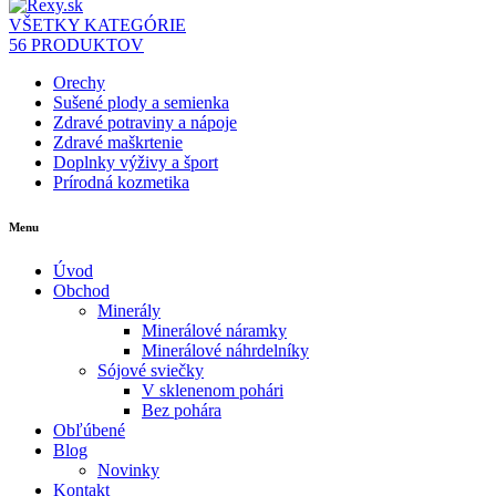
VŠETKY KATEGÓRIE
56 PRODUKTOV
Orechy
Sušené plody a semienka
Zdravé potraviny a nápoje
Zdravé maškrtenie
Doplnky výživy a šport
Prírodná kozmetika
Menu
Úvod
Obchod
Minerály
Minerálové náramky
Minerálové náhrdelníky
Sójové sviečky
V sklenenom pohári
Bez pohára
Obľúbené
Blog
Novinky
Kontakt