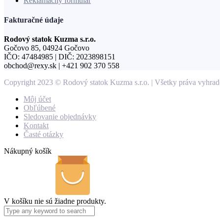
Reklamačný formulár
Fakturačné údaje
Rodový statok Kuzma s.r.o.
Gočovo 85, 04924 Gočovo
IČO: 47484985 | DIČ: 2023898151
obchod@rexy.sk | +421 902 370 558
Copyright 2023 © Rodový statok Kuzma s.r.o. | Všetky práva vyhrade
Môj účet
Obľúbené
Sledovanie objednávky
Kontakt
Časté otázky
Nákupný košík
V košíku nie sú žiadne produkty.