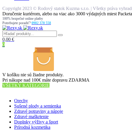
Copyright 2023 © Rodový statok Kuzma s.r.o. | Všetky práva vyhrade
Doručenie kuriérom, alebo na viac ako 3000 výdajných miest Packeta
100% bezpečné online platby
Potrebujete poradiť?
0902 370 558
0,00
€
0
V košíku nie sú žiadne produkty.
Pri nákupe nad 100€ máte dopravu ZDARMA
VŠETKY KATEGÓRIE
56 PRODUKTOV
Orechy
Sušené plody a semienka
Zdravé potraviny a nápoje
Zdravé maškrtenie
Doplnky výživy a šport
Prírodná kozmetika