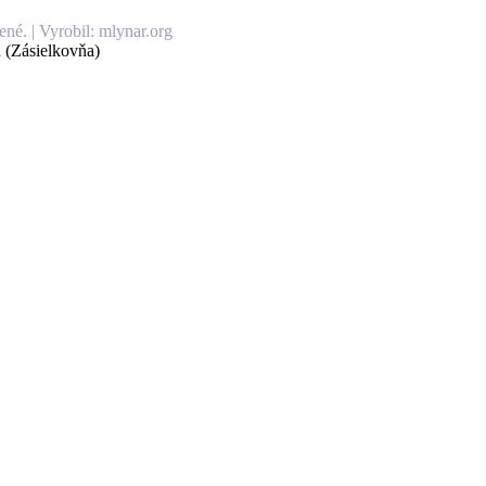
né. | Vyrobil: mlynar.org
 (Zásielkovňa)