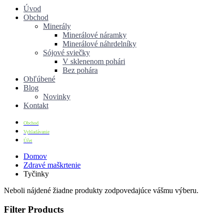
Úvod
Obchod
Minerály
Minerálové náramky
Minerálové náhrdelníky
Sójové sviečky
V sklenenom pohári
Bez pohára
Obľúbené
Blog
Novinky
Kontakt
Obchod
Vyhladávanie
Účet
Domov
Zdravé maškrtenie
Tyčinky
Neboli nájdené žiadne produkty zodpovedajúce vášmu výberu.
Filter Products