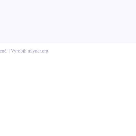
né. | Vyrobil: mlynar.org