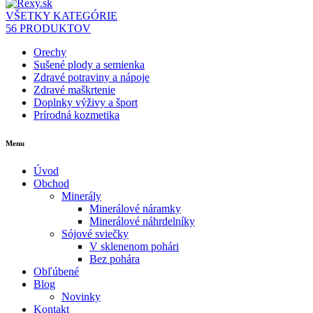
VŠETKY KATEGÓRIE
56 PRODUKTOV
Orechy
Sušené plody a semienka
Zdravé potraviny a nápoje
Zdravé maškrtenie
Doplnky výživy a šport
Prírodná kozmetika
Menu
Úvod
Obchod
Minerály
Minerálové náramky
Minerálové náhrdelníky
Sójové sviečky
V sklenenom pohári
Bez pohára
Obľúbené
Blog
Novinky
Kontakt