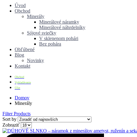
Úvod
Obchod
Minerály
Minerálové náramky
Minerálové náhrdelníky
Sójové sviečky
V sklenenom pohári
Bez pohára
Obľúbené
Blog
Novinky
Kontakt
Obchod
Vyhladávanie
Účet
Domov
Minerály
Filter Products
Sort by
Zobraziť