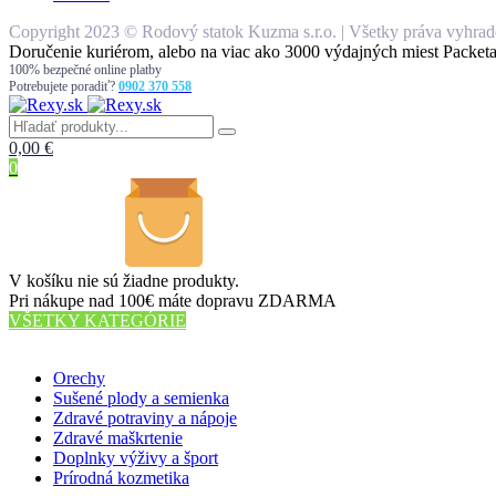
Copyright 2023 © Rodový statok Kuzma s.r.o. | Všetky práva vyhrade
Doručenie kuriérom, alebo na viac ako 3000 výdajných miest Packeta
100% bezpečné online platby
Potrebujete poradiť?
0902 370 558
0,00
€
0
V košíku nie sú žiadne produkty.
Pri nákupe nad 100€ máte dopravu ZDARMA
VŠETKY KATEGÓRIE
56 PRODUKTOV
Orechy
Sušené plody a semienka
Zdravé potraviny a nápoje
Zdravé maškrtenie
Doplnky výživy a šport
Prírodná kozmetika