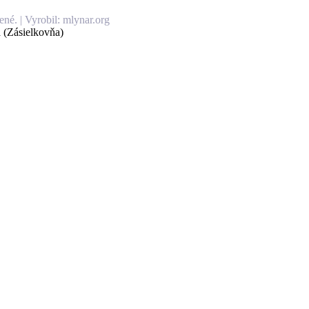
né. | Vyrobil: mlynar.org
 (Zásielkovňa)