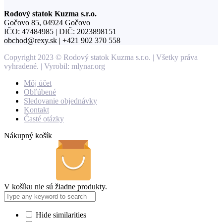
Rodový statok Kuzma s.r.o.
Gočovo 85, 04924 Gočovo
IČO: 47484985 | DIČ: 2023898151
obchod@rexy.sk | +421 902 370 558
Copyright 2023 © Rodový statok Kuzma s.r.o. | Všetky práva
vyhradené. | Vyrobil: mlynar.org
Môj účet
Obľúbené
Sledovanie objednávky
Kontakt
Časté otázky
Nákupný košík
V košíku nie sú žiadne produkty.
Hide similarities