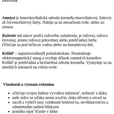
medvedík
Ametyst
je fanerokryštalická odroda kremeňa tmavofialovej, fialovej
až červenofialovej farby. Nabíja sa na mesačnom svite, alebo zo
zemou.
Ruženín
má názov podľa ružového zafarbenia, je ružovej, ružovo
červenej, jemno ružovej priesvitnej alebo priehľadnej farby.
Očisťuje sa pod tečúcou vodou alebo na hematitovej drti.
Krištáľ
– najuniverzálnejší polodrahokam. Neutralizuje
elektromagnetický smog a zvyšuje účinok ostatných kameňov.
Krištáľ je priehľadná a bezfarebná odroda kremeňa. Vyskytuje sa na
mnohých miestach na celom svete.
Vlastnosti a význam ruženínu
očisťuje svojou farbou vyvoláva miernosť, nežnosť a lásku
naše srdce sa vďaka nemu uvoľní, získa dôveru a otvorí sa
zacelí a vylieči rany vzniknuté hrubosťou, nevšímavosťou a
odmietnutím našimi blízkymi
pomáha nájsť šťastie v láske