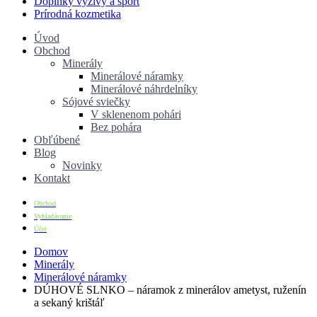
Doplnky výživy a šport
Prírodná kozmetika
Úvod
Obchod
Minerály
Minerálové náramky
Minerálové náhrdelníky
Sójové sviečky
V sklenenom pohári
Bez pohára
Obľúbené
Blog
Novinky
Kontakt
Obchod
Vyhladávanie
Účet
Domov
Minerály
Minerálové náramky
DÚHOVÉ SLNKO – náramok z minerálov ametyst, ruženín
a sekaný krištáľ