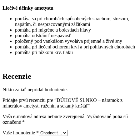
Liečivé účinky ametystu
používa sa pri chorobách spôsobených strachom, stresom,
napätím, či nespracovanými zážitkami
pomáha pri migréne a bolestiach hlavy
pomáha odstrániť nespavosť
položený pod vankúšom vyvoláva príjemné a živé sny
pomáha pri liečení ochorení krvi a pri pohlavných chorobách
pomáha pri nízkom krv. tlaku
Recenzie
Nikto zatiaľ nepridal hodnotenie.
Pridajte prvú recenziu pre “DÚHOVÉ SLNKO – náramok z
minerálov ametyst, ruženín a sekaný krištáľ”
Vaša e-mailová adresa nebude zverejnená.
Vyžadované polia sú
označené
*
Vaše hodnotenie
*