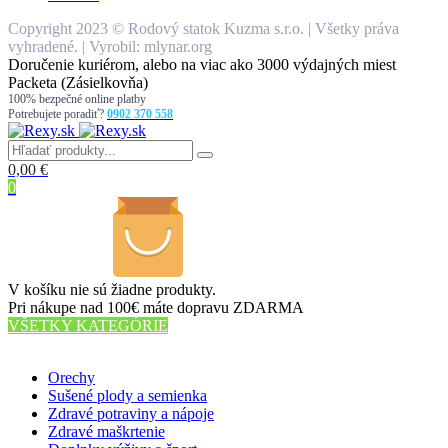
Copyright 2023 © Rodový statok Kuzma s.r.o. | Všetky práva
vyhradené. | Vyrobil: mlynar.org
Doručenie kuriérom, alebo na viac ako 3000 výdajných miest
Packeta (Zásielkovňa)
100% bezpečné online platby
Potrebujete poradiť?
0902 370 558
0,00
€
0
V košíku nie sú žiadne produkty.
Pri nákupe nad 100€ máte dopravu ZDARMA
VŠETKY KATEGÓRIE
56 PRODUKTOV
Orechy
Sušené plody a semienka
Zdravé potraviny a nápoje
Zdravé maškrtenie