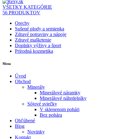
VŠETKY KATEGÓRIE
56 PRODUKTOV
Orechy
Sušené plody a semienka
Zdravé potraviny a nápoje
Zdravé maškrtenie
Doplnky výživy a šport
Prírodná kozmetika
Menu
Úvod
Obchod
Minerály
Minerálové náramky
Minerálové náhrdelníky
Sójové sviečky
V sklenenom pohári
Bez pohára
Obľúbené
Blog
Novinky
Kontakt