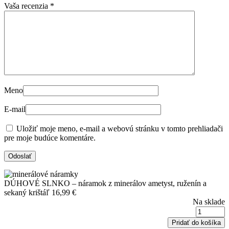
Vaša recenzia
*
Meno
E-mail
Uložiť moje meno, e-mail a webovú stránku v tomto prehliadači
pre moje budúce komentáre.
DÚHOVÉ SLNKO – náramok z minerálov ametyst, ruženín a
sekaný krištáľ
16,99
€
Na sklade
Pridať do košíka
-