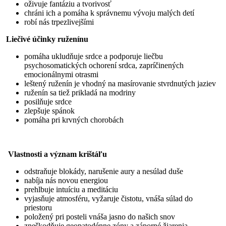
oživuje fantáziu a tvorivosť
chráni ich a pomáha k správnemu vývoju malých detí
robí nás trpezlivejšími
Liečivé účinky ruženínu
pomáha ukludňuje srdce a podporuje liečbu
psychosomatických ochorení srdca, zapríčinených
emocionálnymi otrasmi
leštený ruženín je vhodný na masírovanie stvrdnutých jaziev
ruženín sa tiež prikladá na modriny
posilňuje srdce
zlepšuje spánok
pomáha pri krvných chorobách
Vlastnosti a význam krištáľu
odstraňuje blokády, narušenie aury a nesúlad duše
nabíja nás novou energiou
prehlbuje intuíciu a meditáciu
vyjasňuje atmosféru, vyžaruje čistotu, vnáša súlad do
priestoru
položený pri posteli vnáša jasno do našich snov
zneškodňuje geopatodénne zóny a záporné žiarenia