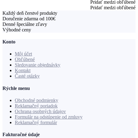
Pridať medzi obľúbené
n
Pridať medzi obľúbené
z
Každý deň čerstvé produkty
m
Doručenie zdarma od 100€
a
Denné špeciálne zľavy
r
Výhodné ceny
a
s
Konto
k
k
Môj účet
Obľúbené
Sledovanie objednávky
Kontakt
Časté otázky
Rýchle menu
Obchodné podmienky
Reklamačný poriadok
Ochrana osobných údajov
Formulár na odstúpenie od zmluvy
Reklamačný formulár
Fakturačné údaje