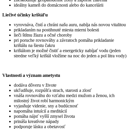
ideálny kameň do domácnosti alebo do kancelárii
Liečivé účinky krištáľu
vyrovnáva, čistí a chráni našu auru, nabíja nás novou vitalitou
prikladaním na postihnuté miesta mierni bolesti
lieči štítnu žlazu a očné choroby
pri poruche rovnováhy a závratoch pomáha prikladanie
krištálu na šiestu čakru
krištálom je možné čistiť a energeticky nabíjať vodu (jeden
stredne veľký krištál vložíme na noc do jeden a pol litra vody)
Vlastnosti a význam ametystu
dodáva dôveru v živote
ukľudňuje, rozpúšťa strach, starosti a zlosť
vnáša rovnováhu do vzťahu medzi mužom a ženou, ich
milostný život robí harmonickým
vyjasňuje videnie, sny a budúcnosť
napomáha intuícií a meditácií
pomáha nájsť vyšší zmysel života
prináša kreatívne nápady
podporuje lásku a obetavosť