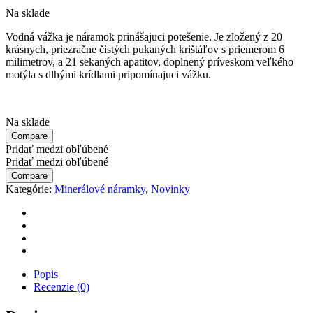
Na sklade
Vodná vážka je náramok prinášajuci potešenie. Je zložený z 20
krásnych, priezračne čistých pukaných krištáľov s priemerom 6
milimetrov, a 21 sekaných apatitov, doplnený príveskom veľkého
motýla s dlhými krídlami pripomínajuci vážku.
Na sklade
Compare
Pridať medzi obľúbené
Pridať medzi obľúbené
Compare
Kategórie:
Minerálové náramky
,
Novinky
Popis
Recenzie (0)