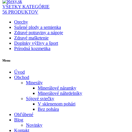
VŠETKY KATEGÓRIE
56 PRODUKTOV
Orechy
Sušené plody a semienka
Zdravé potraviny a nápoje
Zdravé maškrtenie
Doplnky výživy a šport
Prírodná kozmetika
Menu
Úvod
Obchod
Minerály
Minerálové náramky
Minerálové náhrdelníky
Sójové sviečky
V sklenenom pohári
Bez pohára
Obľúbené
Blog
Novinky
Kontakt