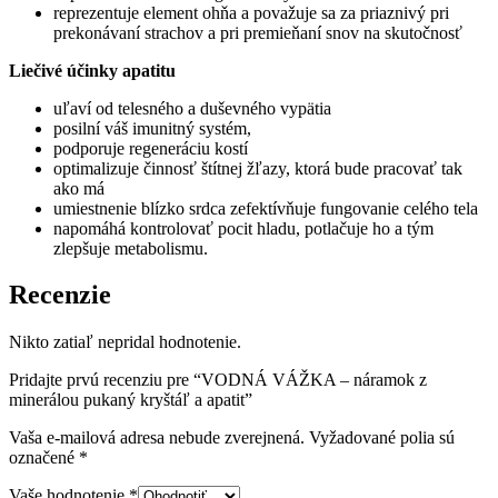
reprezentuje element ohňa a považuje sa za priaznivý pri
prekonávaní strachov a pri premieňaní snov na skutočnosť
Liečivé účinky apatitu
uľaví od telesného a duševného vypätia
posilní váš imunitný systém,
podporuje regeneráciu kostí
optimalizuje činnosť štítnej žľazy, ktorá bude pracovať tak
ako má
umiestnenie blízko srdca zefektívňuje fungovanie celého tela
napomáhá kontrolovať pocit hladu, potlačuje ho a tým
zlepšuje metabolismu.
Recenzie
Nikto zatiaľ nepridal hodnotenie.
Pridajte prvú recenziu pre “VODNÁ VÁŽKA – náramok z
minerálou pukaný kryštáľ a apatit”
Vaša e-mailová adresa nebude zverejnená.
Vyžadované polia sú
označené
*
Vaše hodnotenie
*