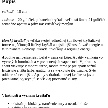
Popis
veľkosť –
18 cm
zloženie
– 20 guličiek pukaného kryštáľu veľkosti 6mm, 21 guličiek
sekaného apatitu a prívesok krištáľový motýlik
Horský kryštáľ
je vďaka svojej jedinečnej špirálovej kryštalickej
forme najúčinnejší liečivý kryštál a najsilnejší zosilňovač energie na
tejto planéte. Pohlcuje, ukladá, uvoľňuje a reguluje energiu.
Apatit
je najrozšírenejší fosfát v zemskej kôre. Apatity vznikajú vo
vyvretých horninách a v premenených vápencoch. Vprírode sa
apatit viskituje v modrej farbe, modrá farba je pre apatit bežná.
Egzistuje aj žltá farba apatitu, tá sa vyskytuje iba vzácne. Sýte
odtiene sú cennejšie. Apatity v drahokamovej kvalite sa javia
priehľadné, vyskytujú sa však aj priesvitné kúsky.
Vlastnosti a význam kryštáľu
odstraňuje blokády, narušenie aury a nesúlad duše
nabíja nás novou energiou