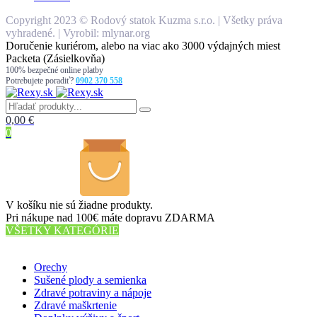
Copyright 2023 © Rodový statok Kuzma s.r.o. | Všetky práva
vyhradené. | Vyrobil: mlynar.org
Doručenie kuriérom, alebo na viac ako 3000 výdajných miest
Packeta (Zásielkovňa)
100% bezpečné online platby
Potrebujete poradiť?
0902 370 558
0,00
€
0
V košíku nie sú žiadne produkty.
Pri nákupe nad 100€ máte dopravu ZDARMA
VŠETKY KATEGÓRIE
56 PRODUKTOV
Orechy
Sušené plody a semienka
Zdravé potraviny a nápoje
Zdravé maškrtenie