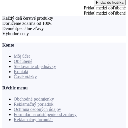
Pridať do košíka
-
Pridať medzi obľúbené
n
Pridať medzi obľúbené
z
Každý deň čerstvé produkty
m
Doručenie zdarma od 100€
p
Denné špeciálne zľavy
k
Výhodné ceny
a
a
Konto
k
Môj účet
Obľúbené
Sledovanie objednávky
Kontakt
Časté otázky
Rýchle menu
Obchodné podmienky
Reklamačný poriadok
Ochrana osobných údajov
Formulár na odstúpenie od zmluvy
Reklamačný formulár