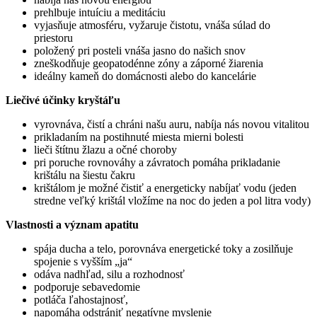
prehlbuje intuíciu a meditáciu
vyjasňuje atmosféru, vyžaruje čistotu, vnáša súlad do
priestoru
položený pri posteli vnáša jasno do našich snov
zneškodňuje geopatodénne zóny a záporné žiarenia
ideálny kameň do domácnosti alebo do kancelárie
Liečivé účinky
kryštáľu
vyrovnáva, čistí a chráni našu auru, nabíja nás novou vitalitou
prikladaním na postihnuté miesta mierni bolesti
lieči štítnu žlazu a očné choroby
pri poruche rovnováhy a závratoch pomáha prikladanie
krištálu na šiestu čakru
krištálom je možné čistiť a energeticky nabíjať vodu (jeden
stredne veľký krištál vložíme na noc do jeden a pol litra vody)
Vlastnosti a význam apatitu
spája ducha a telo, porovnáva energetické toky a zosilňuje
spojenie s vyšším „ja“
odáva nadhľad, silu a rozhodnosť
podporuje sebavedomie
potláča ľahostajnosť,
napomáha odstrániť negatívne myslenie