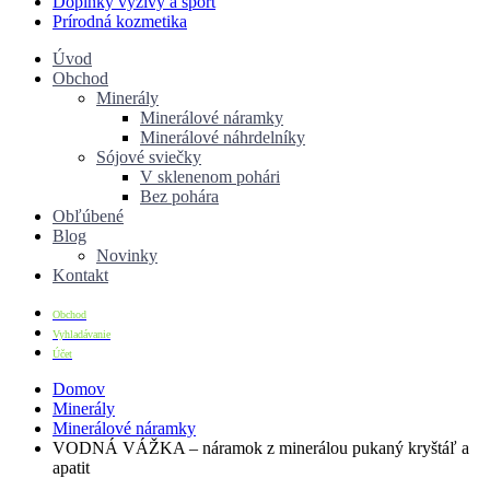
Doplnky výživy a šport
Prírodná kozmetika
Úvod
Obchod
Minerály
Minerálové náramky
Minerálové náhrdelníky
Sójové sviečky
V sklenenom pohári
Bez pohára
Obľúbené
Blog
Novinky
Kontakt
Obchod
Vyhladávanie
Účet
Domov
Minerály
Minerálové náramky
VODNÁ VÁŽKA – náramok z minerálou pukaný kryštáľ a
apatit