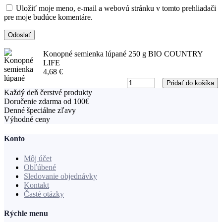
Uložiť moje meno, e-mail a webovú stránku v tomto prehliadači
pre moje budúce komentáre.
Konopné semienka lúpané 250 g BIO COUNTRY
LIFE
4,68
€
Konopné
Pridať do košíka
semienka
Každý deň čerstvé produkty
lúpané
Doručenie zdarma od 100€
250
Denné špeciálne zľavy
g
Výhodné ceny
BIO
COUNTRY
Konto
LIFE
kusov
Môj účet
Obľúbené
Sledovanie objednávky
Kontakt
Časté otázky
Rýchle menu