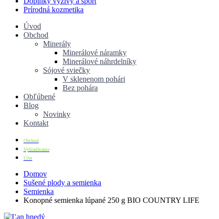
Doplnky výživy a šport
Prírodná kozmetika
Úvod
Obchod
Minerály
Minerálové náramky
Minerálové náhrdelníky
Sójové sviečky
V sklenenom pohári
Bez pohára
Obľúbené
Blog
Novinky
Kontakt
Obchod
Vyhladávanie
Účet
Domov
Sušené plody a semienka
Semienka
Konopné semienka lúpané 250 g BIO COUNTRY LIFE