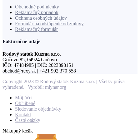
Obchodné podmienky
Reklamačný poriadok
Ochrana osobných údajov
Formulár na odstúpenie od zmluvy
Reklamačný formulár
Fakturačné údaje
Rodový statok Kuzma s.r.o.
Gočovo 85, 04924 Gočovo
IČO: 47484985 | DIČ: 2023898151
obchod@rexy.sk | +421 902 370 558
Copyright 2023 © Rodový statok Kuzma s.r.o. | Všetky práva
vyhradené. | Vyrobil: mlynar.org
Môj účet
Obľúbené
Sledovanie objednávky
Kontakt
Časté otázky
Nákupný košík