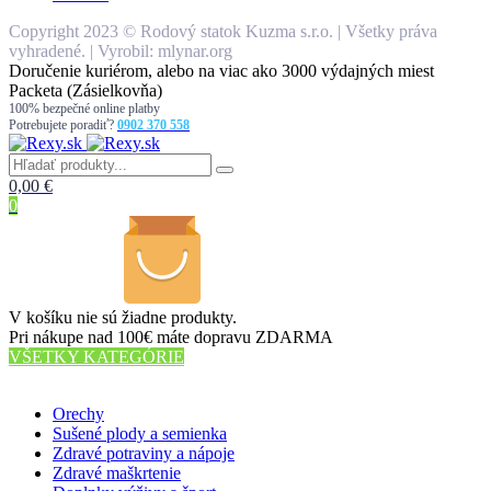
Copyright 2023 © Rodový statok Kuzma s.r.o. | Všetky práva
vyhradené. | Vyrobil: mlynar.org
Doručenie kuriérom, alebo na viac ako 3000 výdajných miest
Packeta (Zásielkovňa)
100% bezpečné online platby
Potrebujete poradiť?
0902 370 558
0,00
€
0
V košíku nie sú žiadne produkty.
Pri nákupe nad 100€ máte dopravu ZDARMA
VŠETKY KATEGÓRIE
56 PRODUKTOV
Orechy
Sušené plody a semienka
Zdravé potraviny a nápoje
Zdravé maškrtenie