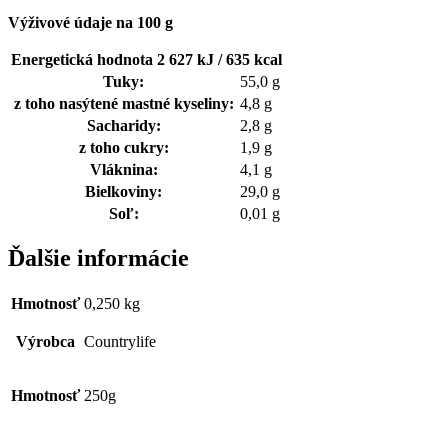
Výživové údaje na 100 g
Energetická hodnota 2 627 kJ / 635 kcal
Tuky:
55,0 g
z toho nasýtené mastné kyseliny:
4,8 g
Sacharidy:
2,8 g
z toho cukry:
1,9 g
Vláknina:
4,1 g
Bielkoviny:
29,0 g
Soľ:
0,01 g
Ďalšie informácie
Hmotnosť
0,250 kg
Výrobca
Countrylife
Hmotnosť
250g