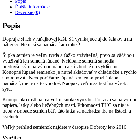
Popis
Ďalšie informácie
Recenzie (0)
Popis
Doprajte si ich v raňajkovej kaši. Sú vynikajúce aj do šalátov a na
nátierky. Nemusí sa namáčať ani mlieť!
Šupka semien je veľmi tvrdá a ťažko stráviteľná, preto sa väčšinou
využívajú len semená lúpané. Nelúpané semená sa hodia
predovšetkým na výrobu nápoja a sú vhodné na vyklíčenie.
Konopné lúpané semienko je nutné skladovať v chladničke a rýchlo
spotrebovať. Neodporúčame lúpané semienko pražiť alebo
namáčať, nie je na to vhodné. Naopak, veľmi sa hodí na výrobu
syra.
Konope ako rastlina má veľmi široké využitie. Používa sa na výrobu
papiera, látky alebo liečebných mastí. Prítomnosti THC sa nie je
treba v prípade semien báť, táto látka sa nachádza iba na listoch a
kvetoch.
Veľký prehľad semienok nájdete v časopise Dobroty leto 2016.
Využitie: