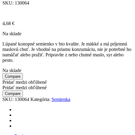
SKU:
130064
4,68
€
Na sklade
Lúpané konopné semienko v bio kvalite. Je mäkké a má príjemnú
maslovú chuť. Je vhodné na priamu konzumáciu, nie je potrebné ho
namáčať alebo pražiť. Pripravíte z neho chutné maslo, syr alebo
pesto.
Na sklade
Compare
Pridať medzi obľúbené
Pridať medzi obľúbené
Compare
SKU:
130064
Kategória:
Semienka