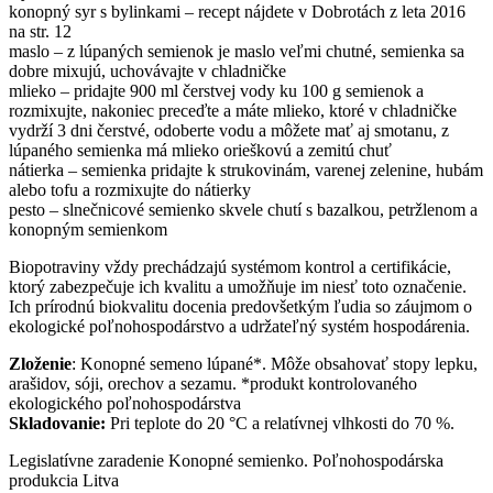
konopný syr s bylinkami – recept nájdete v Dobrotách z leta 2016
na str. 12
maslo – z lúpaných semienok je maslo veľmi chutné, semienka sa
dobre mixujú, uchovávajte v chladničke
mlieko – pridajte 900 ml čerstvej vody ku 100 g semienok a
rozmixujte, nakoniec preceďte a máte mlieko, ktoré v chladničke
vydrží 3 dni čerstvé, odoberte vodu a môžete mať aj smotanu, z
lúpaného semienka má mlieko orieškovú a zemitú chuť
nátierka – semienka pridajte k strukovinám, varenej zelenine, hubám
alebo tofu a rozmixujte do nátierky
pesto – slnečnicové semienko skvele chutí s bazalkou, petržlenom a
konopným semienkom
Biopotraviny vždy prechádzajú systémom kontrol a certifikácie,
ktorý zabezpečuje ich kvalitu a umožňuje im niesť toto označenie.
Ich prírodnú biokvalitu docenia predovšetkým ľudia so záujmom o
ekologické poľnohospodárstvo a udržateľný systém hospodárenia.
Zloženie
: Konopné semeno lúpané*. Môže obsahovať stopy lepku,
arašidov, sóji, orechov a sezamu. *produkt kontrolovaného
ekologického poľnohospodárstva
Skladovanie:
Pri teplote do 20 °C a relatívnej vlhkosti do 70 %.
Legislatívne zaradenie Konopné semienko. Poľnohospodárska
produkcia Litva