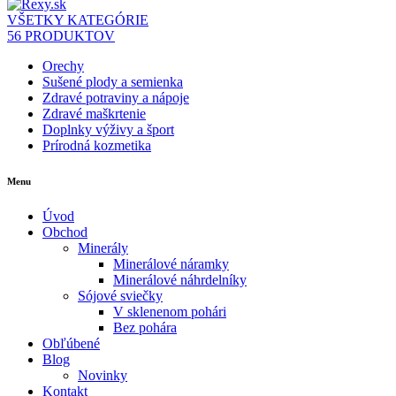
VŠETKY KATEGÓRIE
56 PRODUKTOV
Orechy
Sušené plody a semienka
Zdravé potraviny a nápoje
Zdravé maškrtenie
Doplnky výživy a šport
Prírodná kozmetika
Menu
Úvod
Obchod
Minerály
Minerálové náramky
Minerálové náhrdelníky
Sójové sviečky
V sklenenom pohári
Bez pohára
Obľúbené
Blog
Novinky
Kontakt