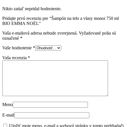
Nikto zatiaľ nepridal hodnotenie.
Pridajte prvú recenziu pre “Šampón na telo a vlasy monoi 750 ml
BIO EMMA NOËL”
Vaša e-mailová adresa nebude zverejnená.
Vyžadované polia sú
označené
*
Vaše hodnotenie
*
Vaša recenzia
*
Meno
E-mail
Uložiť moje meno, e-mail a webovú stránku v tomto prehliadači