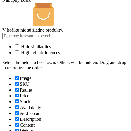
Nákupný košík
V košíku nie sú žiadne produkty.
Hide similarities
Highlight differences
Select the fields to be shown. Others will be hidden. Drag and drop
to rearrange the order.
Image
SKU
Rating
Price
Stock
Availability
Add to cart
Description
Content
Weight